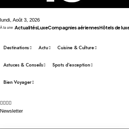
lundi, Août 3, 2026
Actualités
Luxe
Compagnies aériennes
Hôtels de lux
À la une :
Destinations
Actu
Cuisine & Culture
Astuces & Conseils
Spots d’exception
Bien Voyager
Newsletter