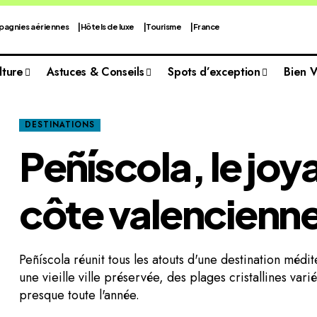
agnies aériennes
Hôtels de luxe
Tourisme
France
lture
Astuces & Conseils
Spots d’exception
Bien 
DESTINATIONS
Peñíscola, le joya
côte valencienn
Peñíscola réunit tous les atouts d'une destination médi
une vieille ville préservée, des plages cristallines var
presque toute l'année.