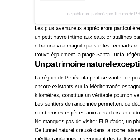
Une publication partagée par Turismo de Pe
Les plus aventureux apprécieront particuliè
un petit havre intime aux eaux cristallines pa
offre une vue magnifique sur les remparts et 
trouve également la plage Santa Lucía, légè
Un patrimoine naturel except
La région de Peñíscola peut se vanter de po
encore existants sur la Méditerranée espagnole
kilomètres, constitue un véritable poumon ver
Les sentiers de randonnée permettent de déco
nombreuses espèces animales dans un cadre
Ne manquez pas de visiter El Bufador, un phé
Ce tunnel naturel creusé dans la roche laisse
méditerranéennes, provoquant des jaillissem