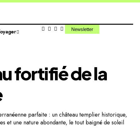
Newsletter
Voyager
u fortifié de la
e
terranéenne parfaite : un château templier historique,
iées et une nature abondante, le tout baigné de soleil