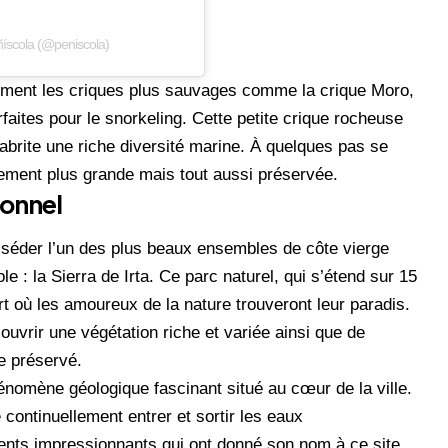
ñíscola (@peniscola)
rement les criques plus sauvages comme la crique Moro,
rfaites pour le snorkeling. Cette petite crique rocheuse
abrite une riche diversité marine. À quelques pas se
rement plus grande mais tout aussi préservée.
ionnel
sséder l’un des plus beaux ensembles de côte vierge
 : la Sierra de Irta. Ce parc naturel, qui s’étend sur 15
t où les amoureux de la nature trouveront leur paradis.
uvrir une végétation riche et variée ainsi que de
 préservé.
nomène géologique fascinant situé au cœur de la ville.
 continuellement entrer et sortir les eaux
ents impressionnants qui ont donné son nom à ce site